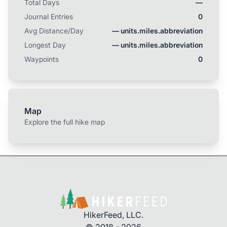
Total Days
—
Amerikaner, ältere und jüngere. Vor dem Schlafen
Journal Entries
0
mache ich noch einen kurzen Besuch beim
Terminus.
Avg Distance/Day
— units.miles.abbreviation
Longest Day
— units.miles.abbreviation
Waypoints
0
Map
Explore the full hike map
HikerFeed, LLC.