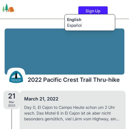
Sign Up
English
Español
Trails
Users
Content
2022 Pacific Crest Trail Thru-hike
21
March 21, 2022
Mar
2022
Day 0, El Cajon to Campo Heute schon um 2 Uhr
wach. Das Motel 6 in El Cajon ist ok aber nicht
besonders gemütlich, viel Lärm vom Highway, ein
paar arme Leute leben da wie es scheint. Nach