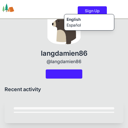
Sign Up
English
Español
Trails
Users
Content
langdamien86
@langdamien86
Recent activity