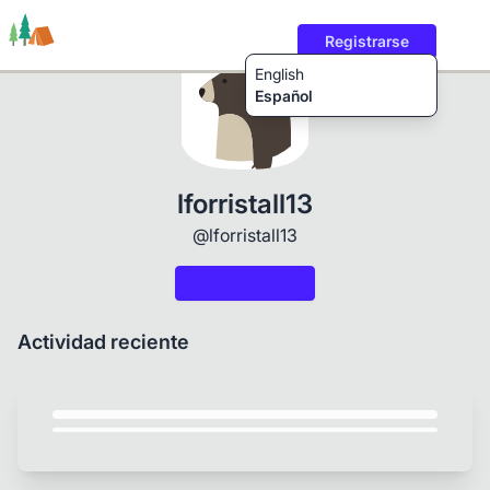
Registrarse
English
Español
Rutas
Usuarios
Contenido
lforristall13
@lforristall13
Actividad reciente