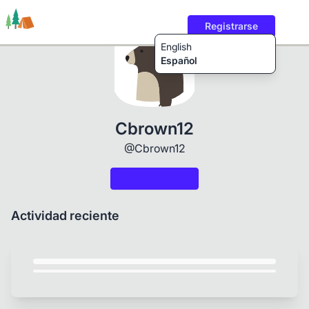
Registrarse
English
Español
Rutas
Usuarios
Contenido
Cbrown12
@Cbrown12
Actividad reciente