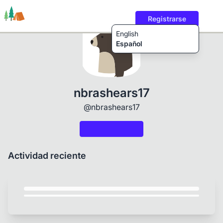
Registrarse
English
Español
Rutas
Usuarios
Contenido
nbrashears17
@nbrashears17
Actividad reciente